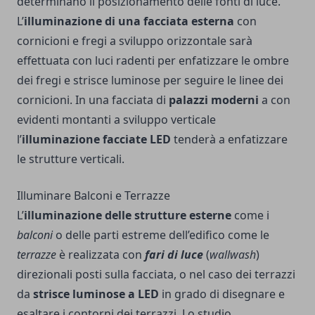
determinano il posizionamento delle fonti di luce.
L’
illuminazione di una facciata esterna
con
cornicioni e fregi a sviluppo orizzontale sarà
effettuata con luci radenti per enfatizzare le ombre
dei fregi e strisce luminose per seguire le linee dei
cornicioni. In una facciata di
palazzi moderni
a con
evidenti montanti a sviluppo verticale
l’
illuminazione facciate LED
tenderà a enfatizzare
le strutture verticali.
Illuminare Balconi e Terrazze
L’
illuminazione delle strutture esterne
come i
balconi
o delle parti estreme dell’edifico come le
terrazze
è realizzata con
fari di luce
(
wallwash
)
direzionali posti sulla facciata, o nel caso dei terrazzi
da
strisce luminose a LED
in grado di disegnare e
esaltare i contorni dei terrazzi. Lo studio