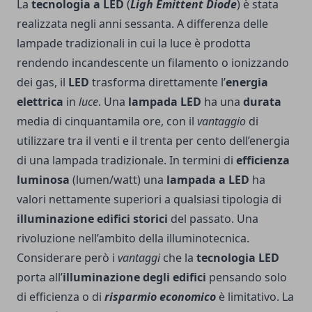
La
tecnologia a LED
(
Ligh Emittent Diode
) è stata
realizzata negli anni sessanta. A differenza delle
lampade tradizionali in cui la luce è prodotta
rendendo incandescente un filamento o ionizzando
dei gas, il
LED
trasforma direttamente l’
energia
elettrica
in
luce
. Una
lampada LED
ha una
durata
media di cinquantamila ore, con il
vantaggio
di
utilizzare tra il venti e il trenta per cento dell’energia
di una lampada tradizionale. In termini di
efficienza
luminosa
(lumen/watt) una
lampada a LED
ha
valori nettamente superiori a qualsiasi tipologia di
illuminazione edifici storici
del passato. Una
rivoluzione nell’ambito della illuminotecnica.
Considerare però i
vantaggi
che la
tecnologia LED
porta all’
illuminazione degli edifici
pensando solo
di efficienza o di
risparmio economico
è limitativo. La