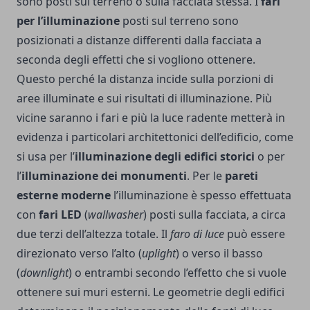
sono posti sul terreno o sulla facciata stessa. I
fari
per l’illuminazione
posti sul terreno sono
posizionati a distanze differenti dalla facciata a
seconda degli effetti che si vogliono ottenere.
Questo perché la distanza incide sulla porzioni di
aree illuminate e sui risultati di illuminazione. Più
vicine saranno i fari e più la luce radente metterà in
evidenza i particolari architettonici dell’edificio, come
si usa per l’
illuminazione degli edifici storici
o per
l’
illuminazione dei monumenti
. Per le
pareti
esterne moderne
l’illuminazione è spesso effettuata
con
fari LED
(
wallwasher
) posti sulla facciata, a circa
due terzi dell’altezza totale. Il
faro di luce
può essere
direzionato verso l’alto (
uplight
) o verso il basso
(
downlight
) o entrambi secondo l’effetto che si vuole
ottenere sui muri esterni. Le geometrie degli edifici