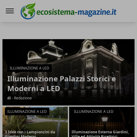
Ecosistema Magazine
Ecosistema Magazine
Articoli in Evidenza
ILLUMINAZIONE A LED
Illuminazione Palazzi Storici e
Moderni a LED
di
- Redazione
ILLUMINAZIONE A LED
ILLUMINAZIONE A LED
3 Idee con i Lampioncini da
Illuminazione Esterna Giardini,
Giardini Moderni
Ville ed Attività Ricettrici