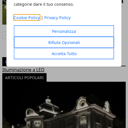
4 Idee per l'Illuminazione Piscina
categorie dare il tuo consenso.
Redazione
- 13 ott 2018
Cookie Policy
|
Privacy Policy
Personalizza
Articolo Successivo
Rifiuta Opzionali
Accetta Tutto
CATEGORIE
Illuminazione a LED
ARTICOLI POPOLARI