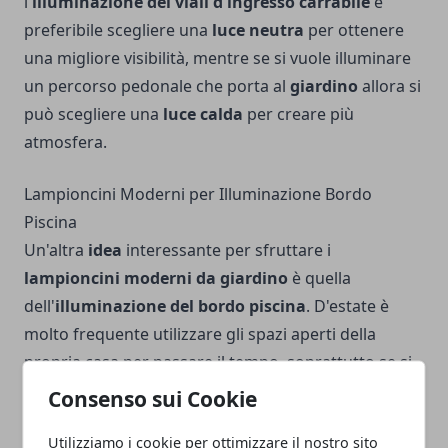
l'
illuminazione dei viali d'ingresso carrabile
è
preferibile scegliere una
luce neutra
per ottenere
una migliore visibilità, mentre se si vuole illuminare
un percorso pedonale che porta al
giardino
allora si
può scegliere una
luce calda
per creare più
atmosfera.
Lampioncini Moderni per Illuminazione Bordo
Piscina
Un'altra
idea
interessante per sfruttare i
lampioncini moderni da giardino
è quella
dell'
illuminazione del bordo piscina
. D'estate è
molto frequente utilizzare gli spazi aperti della
propria casa per passare il tempo, soprattutto se si
dispone di una
piscina
, e capita alle volte di
Consenso sui Cookie
organizzare qualche festa o cena con gli amici
Utilizziamo i cookie per ottimizzare il nostro sito
sfruttando il
bordo piscina
, posizionare dei