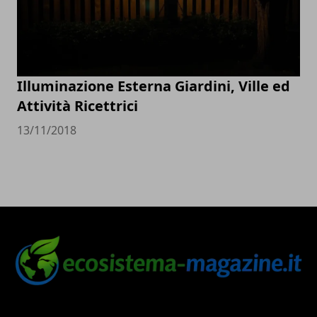
Illuminazione Esterna Giardini, Ville ed
Attività Ricettrici
13/11/2018